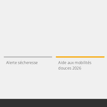
Publié le 31 juillet 2026
Aide aux mobilités do
Les beaux jours sont là et c'est peut-être le mom
au vélo !
Alerte sécheresse
Aide aux mobilités
douces 2026