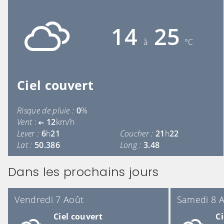
14
25
à
°C
Ciel couvert
Risque de pluie :
0
%
Vent :
12
km/h
Lever :
6
h
21
Coucher :
21
h
22
Lat :
50.386
Long :
3.48
Dans les prochains jours
Vendredi 7 Août
Samedi 8 
Ciel couvert
Ci