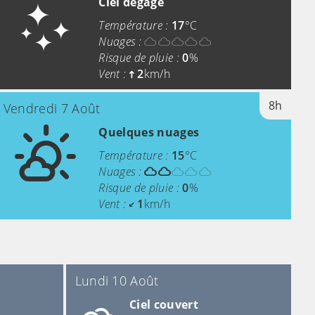
Ciel dégagé
Température :
17
°C
Nuages :
Risque de pluie :
0
%
Vent :
2
km/h
8h
Vendredi 7 Août
Quelques nuages
Température :
15
°C
Nuages :
Risque de pluie :
0
%
Vent :
1
km/h
Lundi 10 Août
Ciel couvert