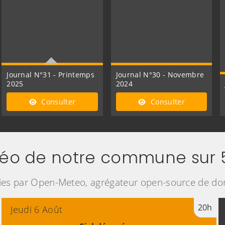
Journal N°31 - Printemps
Journal N°30 - Novembre
2025
2024
Nouvelle formule !
Consulter
Consulter
éo de notre commune sur 5
ies par Open-Meteo, agrégateur open-source de d
20h
Jeudi 6 Août