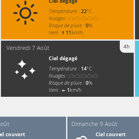
Ciel dégagé
Température :
22
°C
Nuages :
Risque de pluie :
0
%
Vent :
11
km/h
4h
Vendredi 7 Août
Ciel dégagé
Température :
14
°C
Nuages :
Risque de pluie :
0
%
Vent :
1
km/h
Août
Dimanche 9 Août
el couvert
Ciel couvert