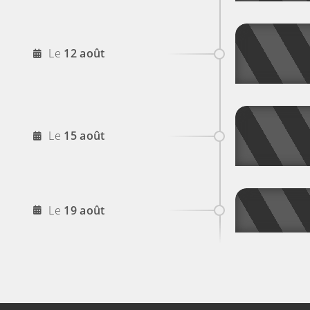
2026
Le
12
août
2026
Le
15
août
2026
Le
19
août