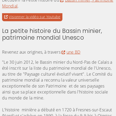
Découvrir la Petite histoire du
Bassin minier, Patrimoine
Mondial
.
Evitez la vidéo intégrée ci-après et aller au
pour accéder à une éventuelle tr
Visionner la vidéo sur Youtube
lien qui permet de visionner cette vidéo sur
La petite histoire du Bassin minier,
Youtube
patrimoine mondial Unesco
(Cliquez sur l'image pour l'agrandir)
Revenez aux origines, à travers
une BD
"Le 30 juin 2012, le Bassin minier du Nord-Pas de Calais a
été inscrit sur la liste du patrimoine mondial de l'Unesco,
au titre de "Paysage culturel évolutif vivant". Le Comité du
patrimoine mondial a reconnu la valeur universelle
exceptionnelle de son Patrimoine et de ses paysages
ainsi que sa place exceptionnelle dans l'histoire sociale
du monde de la mine.
L'histoire minière a débuté en 1720 à Fresnes-sur-Escaut
(Nord) et s'achève en 1990, à la fosse du 9-9 bis à Oignies