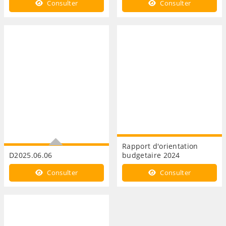
Consulter
Consulter
Rapport d'orientation
D2025.06.06
budgetaire 2024
Compte de gestion 2024 -
Consulter
Consulter
Ville