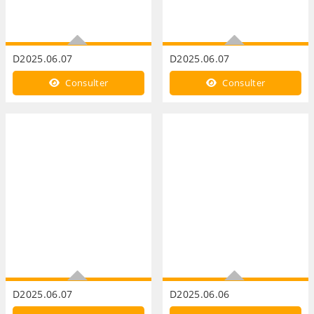
D2025.06.07
D2025.06.07
Annexe 2
Annexe 1
Consulter
Consulter
D2025.06.07
D2025.06.06
Compte administratif 2024
Annexe