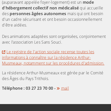
(auparavant appelée foyer-logement) est un
mode
d'hébergement collectif non médicalisé
qui accueille
des
personnes âgées autonomes
mais qui ont besoin
d'un cadre sécurisant et ont besoin occasionnellement
d'être aidées.
Des animations adaptées sont organisées, conjointement
avec l’association Les Sans Souci.
Le registre de l'action sociale recense toutes les
informations à connaître sur la résidence Arthur-
Musmeaux, notamment sur les procédures d'admission.
La résidence Arthur-Musmeaux est gérée par le Comité
des Âges du Pays Trithois.
Téléphone : 03 27 23 70 00 -
mail
(Cliquez sur l'image pour l'agrandir)
(Cliquez sur l'image pour l'agr
(Cliquez sur l'image pour l'agrandir)
(Cliquez sur l'image pour l'agr