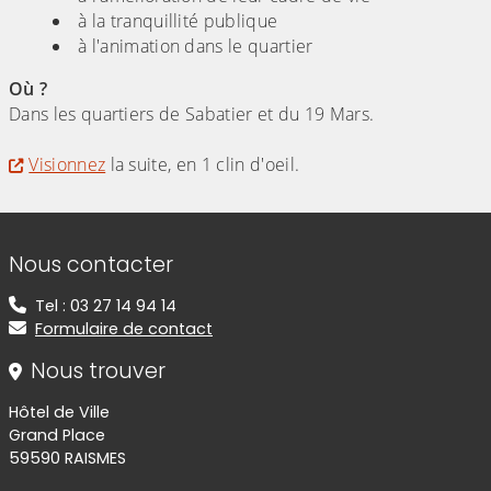
à la tranquillité publique
à l'animation dans le quartier
Où ?
Dans les quartiers de Sabatier et du 19 Mars.
Visionnez
la suite, en 1 clin d'oeil.
Informations de contact
Nous contacter
Tel : 03 27 14 94 14
Formulaire de contact
Nous trouver
Hôtel de Ville
Grand Place
59590 RAISMES