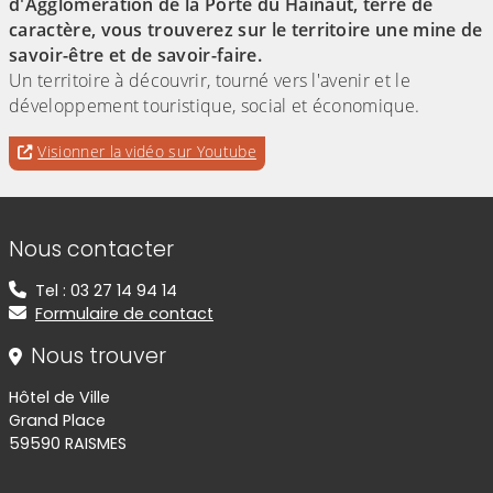
d'Agglomération de la Porte du Hainaut, terre de
caractère, vous trouverez sur le territoire une mine de
savoir-être et de savoir-faire.
Un territoire à découvrir, tourné vers l'avenir et le
développement touristique, social et économique.
Evitez la vidéo intégrée ci-après et aller au
pour accéder à une éventuelle tr
Visionner la vidéo sur Youtube
lien qui permet de visionner cette vidéo sur
Youtube
Informations de contact
Nous contacter
Tel : 03 27 14 94 14
Formulaire de contact
Nous trouver
Hôtel de Ville
Grand Place
59590 RAISMES