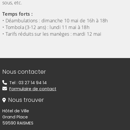
sous, etc.
Temps forts :
• Déambulations : dimanche 10 mai de 16h à 18h
• Tombola (3-12 ans) : lundi 11 mai à 18h
• Tarifs réduits sur les manèges : mardi 12 mai
Informations de contact
Nous contacter
Tel : 03 27 14 94 14
Formulaire de contact
Nous trouver
Hôtel de Ville
Grand Place
59590 RAISMES