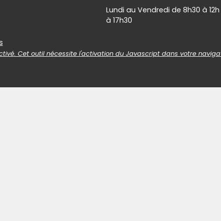
Lundi au Vendredi de 8h30 à 12h
à 17h30
es
s
tivé. Cet outil nécessite l'activation du Javascript dans votre naviga