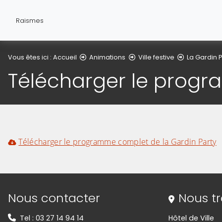
Raismes
Vous êtes ici :
Accueil
Animations
Ville festive
La Gardin 
Télécharger le prog
Télécharger le programme complet de la Gardin Party
(Cliquez sur l'image pour l'agrandir)
(Cliquez sur l'image pour l'agrandir)
Informations de contact
Nous contacter
Nous t
Tel : 03 27 14 94 14
Hôtel de Ville