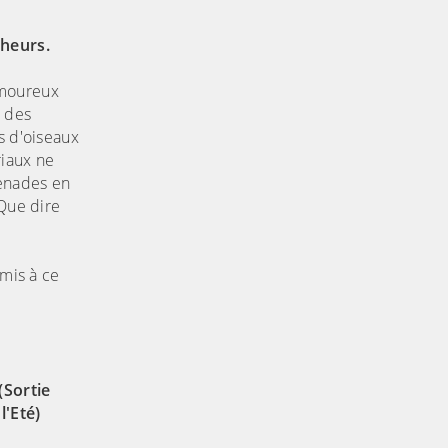
cheurs.
amoureux
t des
s d'oiseaux
riaux ne
menades en
 Que dire
rmis à ce
(Sortie
l'Eté)