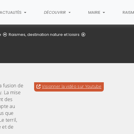
ACTUALITÉS
DÉCOUVRIR
MAIRIE
RAISM
Mare à Goriaux
e
Raismes, destination nature et loisirs
a fusion de
Evitez la vidéo intégrée ci-après et 
pour accéder à u
Visionner la vidéo sur Youtube
y. La mise
vidéo sur Youtube
nt des
mpte au
lus que
e terril,
e et de