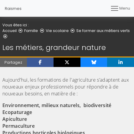
Menu
Raismes
Vous êtes ici :
Accueil
Famille
Vie scolaire
Se former aux métiers verts
Les métiers, grandeur nature
Les métiers, grandeur nature
Partagez
(Cliquez sur l'image pour l'agrandir)
Aujourd’hui, les formations de l'agriculture s’adaptent aux
nouveaux enjeux professionnels pour répondre à de
nouveaux besoins, en matière de :
Environnement, milieux naturels, biodiversité
Ecopaturage
Apiculture
Permaculture
Productions horticoles biologiques